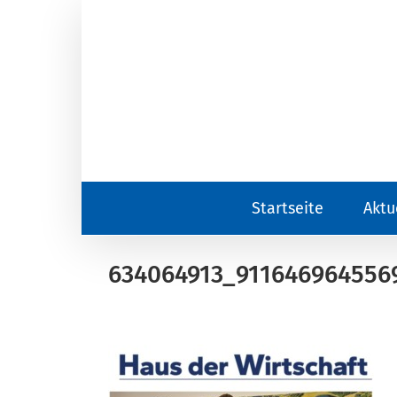
Zum
Inhalt
springen
Startseite
Aktu
634064913_911646964556