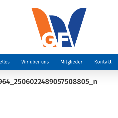
elles
Wir über uns
Mitglieder
Kontakt
964_2506022489057508805_n