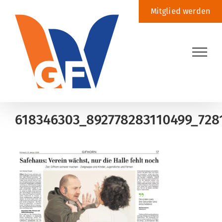
Zum
Mitglied werden
Inhalt
springen
618346303_892778283110499_728