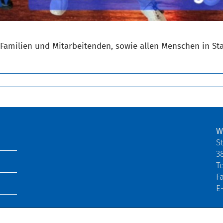
Familien und Mitarbeitenden, sowie allen Menschen in Sta
W
S
3
Te
F
E