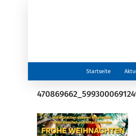
Zum
Inhalt
springen
Startseite
Aktu
470869662_599300069124