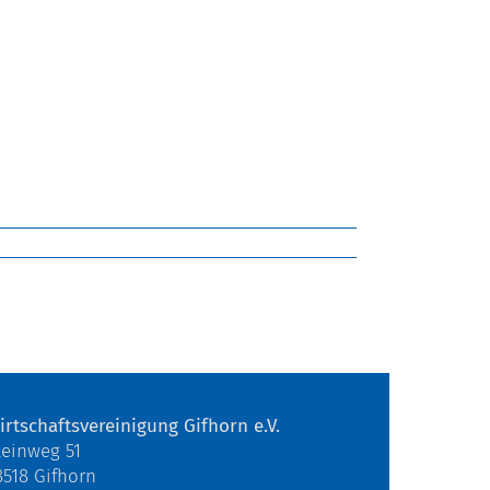
irtschaftsvereinigung Gifhorn e.V.
teinweg 51
8518 Gifhorn