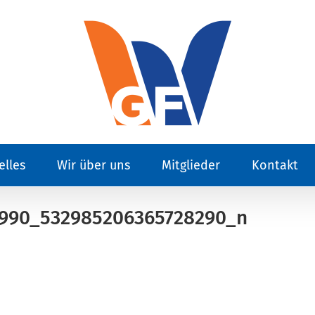
elles
Wir über uns
Mitglieder
Kontakt
990_532985206365728290_n