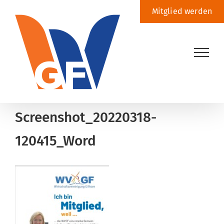
Zum
Mitglied werden
Inhalt
springen
Screenshot_20220318-
120415_Word