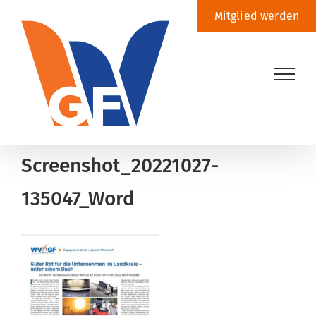
Zum
Mitglied werden
Inhalt
springen
Screenshot_20221027-
135047_Word