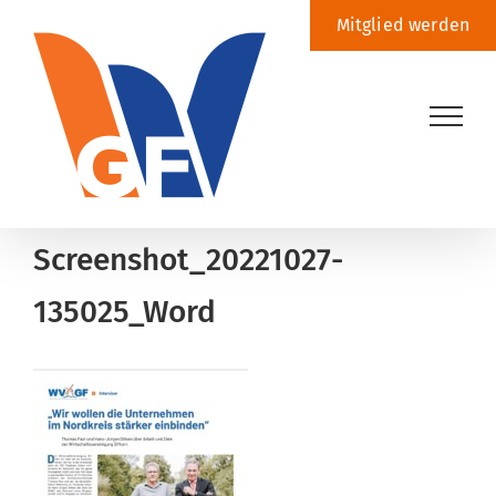
Zum
Mitglied werden
Inhalt
springen
Screenshot_20221027-
135025_Word