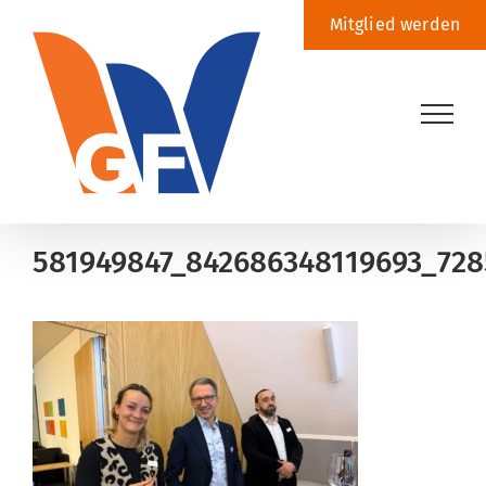
Zum
Mitglied werden
Inhalt
springen
581949847_842686348119693_72