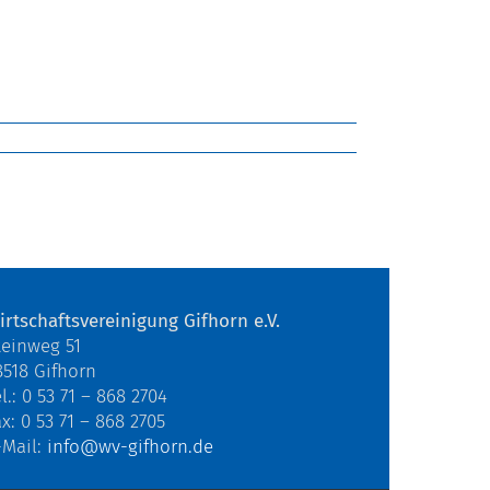
irtschaftsvereinigung Gifhorn e.V.
teinweg 51
8518 Gifhorn
l.: 0 53 71 – 868 2704
ax: 0 53 71 – 868 2705
-Mail:
info@wv-gifhorn.de