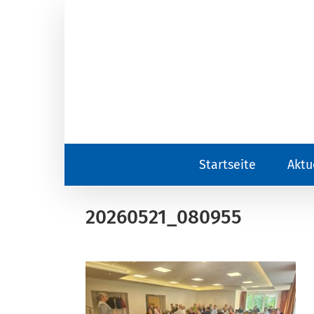
Zum
Inhalt
springen
Startseite
Aktu
20260521_080955