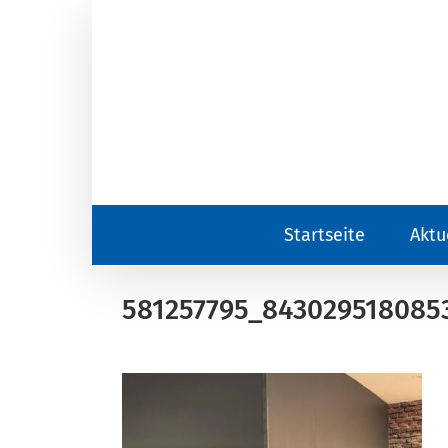
Zum
Inhalt
springen
Startseite
Aktu
581257795_843029518085