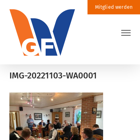
Zum
Mitglied werden
Inhalt
springen
IMG-20221103-WA0001