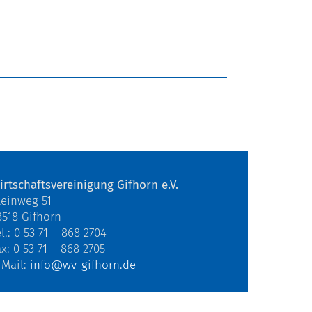
irtschaftsvereinigung Gifhorn e.V.
teinweg 51
8518 Gifhorn
l.: 0 53 71 – 868 2704
ax: 0 53 71 – 868 2705
-Mail:
info@wv-gifhorn.de