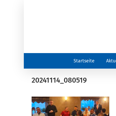
Zum
Inhalt
springen
Startseite
Aktu
20241114_080519