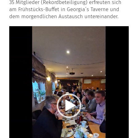
35 Mitglieder (Rekordbeteiligung) erfreuten sich
am Frühstücks-Buffet in Georgia´s Taverne und
dem morgendlichen Austausch untereinander.
Video-
Player