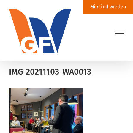
Zum
Mitglied werden
Inhalt
springen
IMG-20211103-WA0013