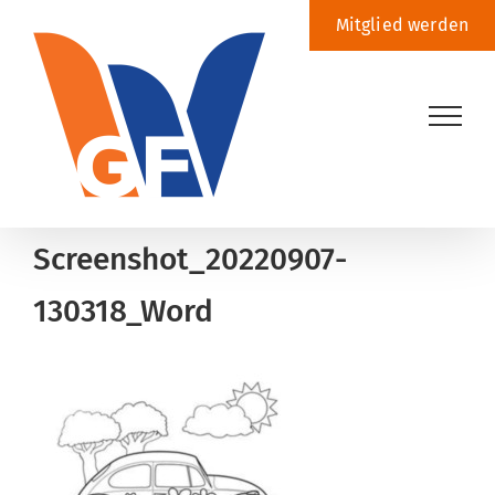
Zum
Mitglied werden
Inhalt
springen
Screenshot_20220907-
130318_Word