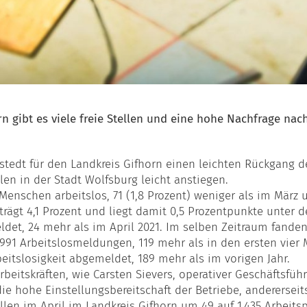
orn gibt es viele freie Stellen und eine hohe Nachfrage nac
stedt für den Landkreis Gifhorn einen leichten Rückgang de
en in der Stadt Wolfsburg leicht anstiegen.
Menschen arbeitslos, 71 (1,8 Prozent) weniger als im März 
rägt 4,1 Prozent und liegt damit 0,5 Prozentpunkte unter 
et, 24 mehr als im April 2021. Im selben Zeitraum fanden 
2.991 Arbeitslosmeldungen, 119 mehr als in den ersten vie
eitslosigkeit abgemeldet, 189 mehr als im vorigen Jahr.
beitskräften, wie Carsten Sievers, operativer Geschäftsführ
 die hohe Einstellungsbereitschaft der Betriebe, anderersei
llen im April im Landkreis Gifhorn um 49 auf 1.435 Arbeitsp