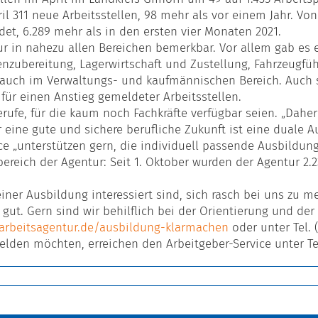
l 311 neue Arbeitsstellen, 98 mehr als vor einem Jahr. Von
ldet, 6.289 mehr als in den ersten vier Monaten 2021.
ur in nahezu allen Bereichen bemerkbar. Vor allem gab es 
nzubereitung, Lagerwirtschaft und Zustellung, Fahrzeugfüh
r auch im Verwaltungs- und kaufmännischen Bereich. Auch 
für einen Anstieg gemeldeter Arbeitsstellen.
erufe, für die kaum noch Fachkräfte verfügbar seien. „Da
r eine gute und sichere berufliche Zukunft ist eine duale A
ice „unterstützen gern, die individuell passende Ausbildung
ereich der Agentur: Seit 1. Oktober wurden der Agentur 2.
einer Ausbildung interessiert sind, sich rasch bei uns zu 
t. Gern sind wir behilflich bei der Orientierung und der 
arbeitsagentur.de/ausbildung-klarmachen
oder unter Tel. 
elden möchten, erreichen den Arbeitgeber-Service unter Tel