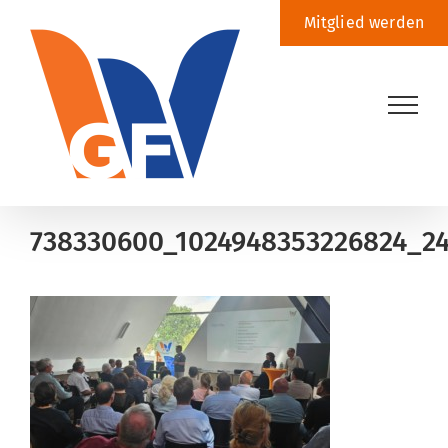
Zum
Mitglied werden
Inhalt
springen
738330600_1024948353226824_24