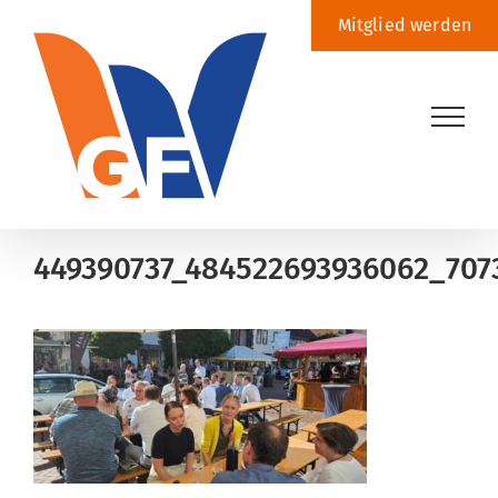
Zum
Mitglied werden
Inhalt
springen
449390737_484522693936062_707