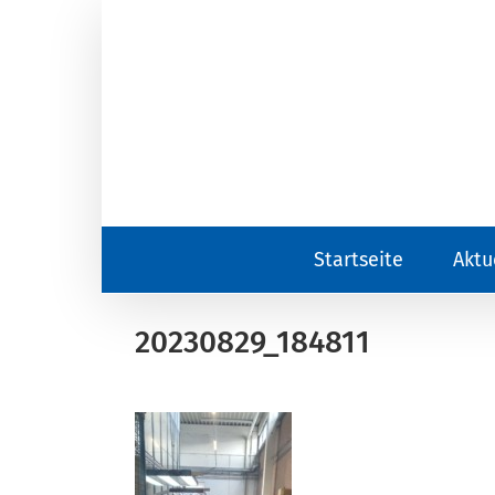
Zum
Inhalt
springen
Startseite
Aktu
20230829_184811